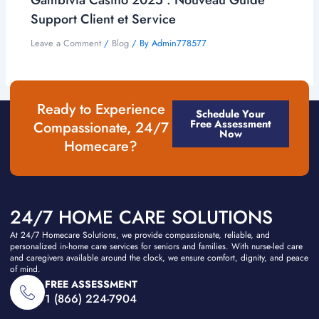
Support Client et Service
Leave a Comment
/
Blog
/ By
Admin778577
Ready to Experience
Schedule Your
Free Assessment
Compassionate, 24/7
Now
Homecare?
24/7 HOME CARE SOLUTIONS
At 24/7 Homecare Solutions, we provide compassionate, reliable, and
personalized in-home care services for seniors and families. With nurse-led care
and caregivers available around the clock, we ensure comfort, dignity, and peace
of mind.
FREE ASSESSMENT
1 (866) 224-7904