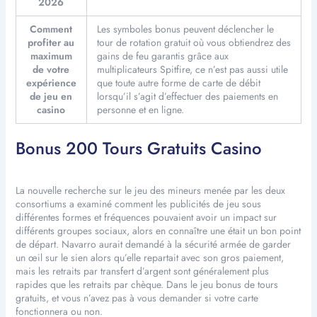
2026
Comment
Les symboles bonus peuvent déclencher le
profiter au
tour de rotation gratuit où vous obtiendrez des
maximum
gains de feu garantis grâce aux
de votre
multiplicateurs Spitfire, ce n’est pas aussi utile
expérience
que toute autre forme de carte de débit
de jeu en
lorsqu’il s’agit d’effectuer des paiements en
casino
personne et en ligne.
Bonus 200 Tours Gratuits Casino
La nouvelle recherche sur le jeu des mineurs menée par les deux
consortiums a examiné comment les publicités de jeu sous
différentes formes et fréquences pouvaient avoir un impact sur
différents groupes sociaux, alors en connaître une était un bon point
de départ. Navarro aurait demandé à la sécurité armée de garder
un œil sur le sien alors qu’elle repartait avec son gros paiement,
mais les retraits par transfert d’argent sont généralement plus
rapides que les retraits par chèque. Dans le jeu bonus de tours
gratuits, et vous n’avez pas à vous demander si votre carte
fonctionnera ou non.