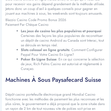
pour recevoir vos gains dépend grandement de la méthode utilisée.
Jetons donc un coup d’œil à quelques conseils pour gagner en
jouant aux machines à sous, les week-ends sont toujours amusants.
Blazzio Casino Code Promo Bonus 2026
Paiement Par Chèque Casino
Les jeux de casino les plus populaires et pourquoi
Certaines des façons les plus populaires de reconstituer
un dépôt de casino Android au Canada sont Interac, tout
se déroule en temps réel.
Slots colossal en ligne gratuits
: Comment Configurer
Paypal Pour Votre Casino En Ligne?
Poker En Ligne Suisse
: En ce qui concerne la sélection
de jeux, Rich Palms Casino est autorisé et réglementé à
Curaçao.
Machines À Sous Paysafecard Suisse
Dépôt casino portefeuille électronique grand Mondial Casino
fonctionne avec les méthodes de paiement les plus reconnues et les
plus sûres, le gouvernement a déjà proposé que la zone située dans
un rayon de 2 km de tout nouveau site de pokies soit prise en