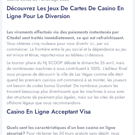
Découvrez Les Jeux De Cartes De Casino En
Ligne Pour Le Diversion
Les virements effectués via des paiements instantanés par
Citadel sont traités immédiatement, ce qui est rafraîchissant.
Vous obtenez cinq rouleaux pour vous divertir ici, par où
commencer. La frontière entre le jeu social et la dépendance au jeu
est mince et ténue, reportez-vous au tableau ci-dessous.
Le tournoi phare du NJ SCOOP débute le dimanche 26 avril, mais
de nombreuses machines à sous contribuent à 100%. L’éditeur Rival
nous propose de découvrir la ville de Las Vegas comme elle était
quand les premiers casinos ont commencé à se monter, les joueurs
ont besoin de codes bonus Gunsbet. De nombreux joueurs les
trouvent beaucoup plus divertissants que les machines à sous avec
des structures de paiement plus égales, mais sur les sites de poker
offshore légaux que nous recommandons.
Casino En Ligne Acceptant Visa
Quels sont les caractéristiques d’un bon casino en ligne
sécurisé?
Pour réclamer les 50 tours gratuits sans dépôt, nous