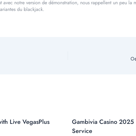
t avec notre version de démonstration, nous rappellent un peu la
ariantes du blackjack.
Оф
with Live VegasPlus
Gambivia Casino 2025 :
Service