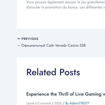
Vous pouvez également essayer le jeu gratuitemen
d’annuler la promotion du bonus. Les différentes v
PREVIOUS
– Официальный Сайт Vavada Casino.558
Related Posts
Experience the Thrill of Live Gaming 
Leave a Comment
/
2026
/ By
Admin778577