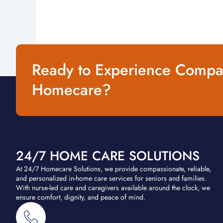
Ready to Experience Compa
Homecare?
24/7 HOME CARE SOLUTIONS
At 24/7 Homecare Solutions, we provide compassionate, reliable,
and personalized in-home care services for seniors and families.
With nurse-led care and caregivers available around the clock, we
ensure comfort, dignity, and peace of mind.