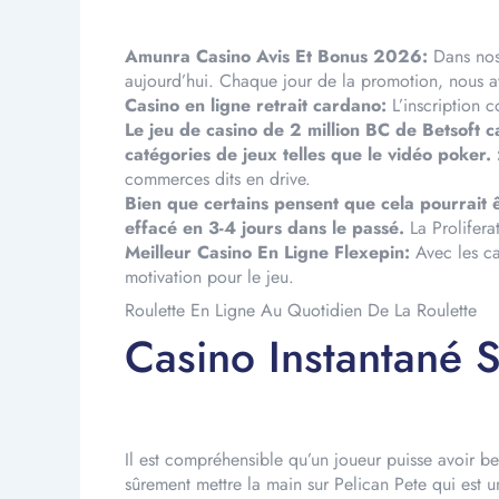
Amunra Casino Avis Et Bonus 2026:
Dans nos 
aujourd’hui. Chaque jour de la promotion, nous a
Casino en ligne retrait cardano:
L’inscription 
Le jeu de casino de 2 million BC de Betsoft c
catégories de jeux telles que le vidéo poker. 
commerces dits en drive.
Bien que certains pensent que cela pourrait ê
effacé en 3-4 jours dans le passé.
La Prolifer
Meilleur Casino En Ligne Flexepin:
Avec les ca
motivation pour le jeu.
Roulette En Ligne Au Quotidien De La Roulette
Casino Instantané S
Il est compréhensible qu’un joueur puisse avoir be
sûrement mettre la main sur Pelican Pete qui est un