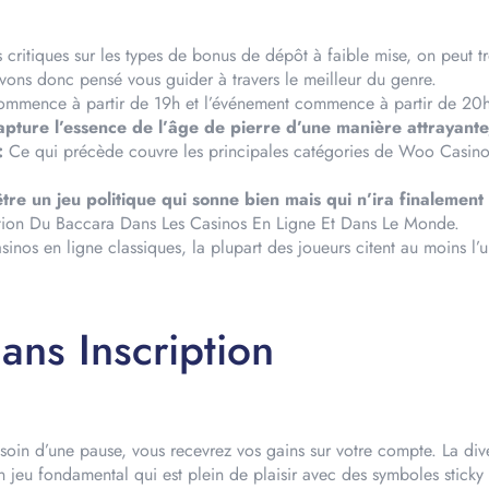
critiques sur les types de bonus de dépôt à faible mise, on peut tr
vons donc pensé vous guider à travers le meilleur du genre.
commence à partir de 19h et l’événement commence à partir de 20h
apture l’essence de l’âge de pierre d’une manière attrayante,
:
Ce qui précède couvre les principales catégories de Woo Casino, e
tre un jeu politique qui sonne bien mais qui n’ira finalement
ation Du Baccara Dans Les Casinos En Ligne Et Dans Le Monde.
sinos en ligne classiques, la plupart des joueurs citent au moins l
ans Inscription
soin d’une pause, vous recevrez vos gains sur votre compte. La div
 jeu fondamental qui est plein de plaisir avec des symboles sticky w