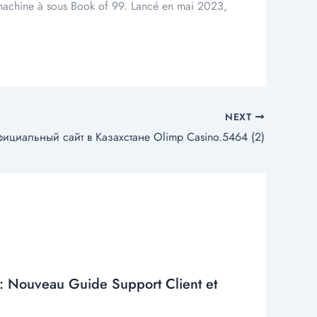
 machine à sous Book of 99. Lancé en mai 2023,
NEXT
ициальный сайт в Казахстане Olimp Casino.5464 (2)
 Nouveau Guide Support Client et