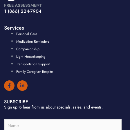
FREE ASSESSMENT
1 (866) 224-7904
Services
Personal Care
Medication Reminders
Companionship
Light Housekeeping
Transportation Support
Family Caregiver Respite
F
L
a
i
c
n
e
k
b
e
SUBSCRIBE
o
d
Sign up to hear from us about specials, sales, and events.
o
i
k
n
-
-
N
N
f
i
a
a
n