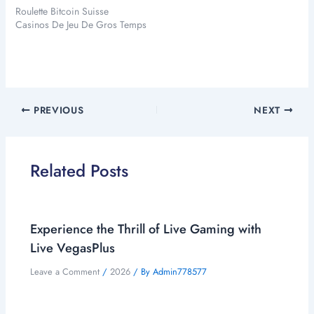
Roulette Bitcoin Suisse
Casinos De Jeu De Gros Temps
PREVIOUS
NEXT
Related Posts
Experience the Thrill of Live Gaming with
Live VegasPlus
Leave a Comment
/
2026
/ By
Admin778577