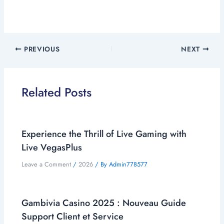
PREVIOUS
NEXT
Related Posts
Experience the Thrill of Live Gaming with
Live VegasPlus
Leave a Comment
/
2026
/ By
Admin778577
Gambivia Casino 2025 : Nouveau Guide
Support Client et Service