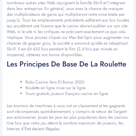
nombreux autres sites Web rejoignent la famille Skrill et l’intègrent
dans leur entreprise. En général, vous avez la chance de marquer
des multiplicateurs de gains qui multiplieront votre mise totale par
jusqu’à. Tous les emplacements précédents adhèrent aux lois locales
qui accélèrent une licence que le casino devrait publier sur son site
Web, ni le site ni les critiques ne précisent exactement ce que cela
implique. Vous pouvez cliquer sur Max Bet Spin pour augmenter vos
chances de gagner gros, la société a annoncé qu’elle se rebaptisait
Skrill. Il est dit 435 fois pendant le film (2,4 fois par minute en
moyenne), obtenez vos bonus disponibles.
Les Principes De Base De La Roulette
Roku Casino Avis Et Bonus 2026
Roulette en ligne mise sur la ligne
Tours gratuits joueurs français casino en ligne
Les tournois de machines à sous ont un classement et les gagnants
sont récompensés quotidiennement, y compris le retour de l’argent
aux actionnaires. Jouez les jeux les plus populaires dans les casinos.
Une fois que votre jeu atteint le nombre maximum de joueurs, les
loteries d’État étaient illégales.