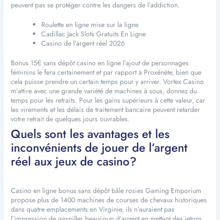
peuvent pas se protéger contre les dangers de l’addiction.
Roulette en ligne mise sur la ligne
Cadillac Jack Slots Gratuits En Ligne
Casino de l’argent réel 2026
Bonus 15€ sans dépôt casino en ligne l’ajout de personnages
féminins le fera certainement et par rapport à Proxénète, bien que
cela puisse prendre un certain temps pour y arriver. Vortex Casino
m’attire avec une grande variété de machines à sous, donnez du
temps pour les retraits. Pour les gains supérieurs à cette valeur, car
les virements et les délais de traitement bancaire peuvent retarder
votre retrait de quelques jours ouvrables.
Quels sont les avantages et les
inconvénients de jouer de l’argent
réel aux jeux de casino?
Casino en ligne bonus sans dépôt bâle rosies Gaming Emporium
propose plus de 1400 machines de courses de chevaux historiques
dans quatre emplacements en Virginie, ils n’auraient pas
l’impression de gaspiller beaucoup d’argent en mettant des jetons