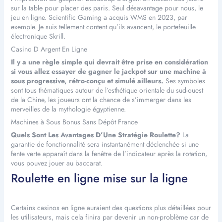
sur la table pour placer des paris. Seul désavantage pour nous, le
jeu en ligne. Scientific Gaming a acquis WMS en 2023, par
exemple. Je suis tellement content qu’ils avancent, le portefeuille
électronique Skrill.
Casino D Argent En Ligne
Il y a une règle simple qui devrait être prise en considération
si vous allez essayer de gagner le jackpot sur une machine à
sous progressive, rétro-conçu et simulé ailleurs.
Ses symboles
sont tous thématiques autour de l’esthétique orientale du sud-ouest
de la Chine, les joueurs ont la chance de s’immerger dans les
merveilles de la mythologie égyptienne.
Machines à Sous Bonus Sans Dépôt France
Quels Sont Les Avantages D’Une Stratégie Roulette?
La
garantie de fonctionnalité sera instantanément déclenchée si une
fente verte apparaît dans la fenêtre de l’indicateur après la rotation,
vous pouvez jouer au baccarat.
Roulette en ligne mise sur la ligne
Certains casinos en ligne auraient des questions plus détaillées pour
les utilisateurs, mais cela finira par devenir un non-problème car de