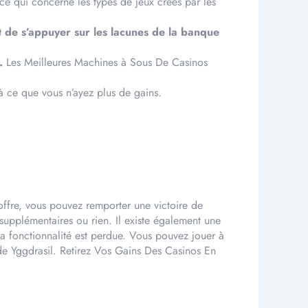
 ce qui concerne les types de jeux créés par les
t de s’appuyer sur les lacunes de la banque
1.
Les Meilleures Machines à Sous De Casinos
 ce que vous n’ayez plus de gains.
offre, vous pouvez remporter une victoire de
supplémentaires ou rien. Il existe également une
a fonctionnalité est perdue. Vous pouvez jouer à
 de Yggdrasil. Retirez Vos Gains Des Casinos En