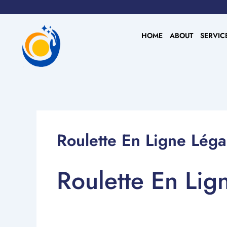
Skip
to
content
HOME
ABOUT
SERVIC
Roulette En Ligne Léga
Roulette En Lig