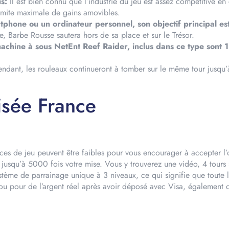
s:
Il est bien connu que l’industrie du jeu est assez compétitive en
limite maximale de gains amovibles.
tphone ou un ordinateur personnel, son objectif principal es
e, Barbe Rousse sautera hors de sa place et sur le Trésor.
machine à sous NetEnt Reef Raider, inclus dans ce type sont 
dant, les rouleaux continueront à tomber sur le même tour jusqu’à
isée France
ces de jeu peuvent être faibles pour vous encourager à accepter l’
jusqu’à 5000 fois votre mise. Vous y trouverez une vidéo, 4 tours 
tème de parrainage unique à 3 niveaux, ce qui signifie que toute l
el ou pour de l’argent réel après avoir déposé avec Visa, également