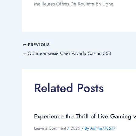
Meilleures Offres De Roulette En Ligne
PREVIOUS
– Официальный Сайт Vavada Casino.558
Related Posts
Experience the Thrill of Live Gaming 
Leave a Comment
/
2026
/ By
Admin778577