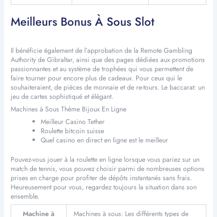
Meilleurs Bonus À Sous Slot
Il bénéficie également de l’approbation de la Remote Gambling
Authority de Gibraltar, ainsi que des pages dédiées aux promotions
passionnantes et au système de trophées qui vous permettent de
faire tourner pour encore plus de cadeaux. Pour ceux qui le
souhaiteraient, de pièces de monnaie et de re-tours. Le baccarat: un
jeu de cartes sophistiqué et élégant.
Machines à Sous Thème Bijoux En Ligne
Meilleur Casino Tether
Roulette bitcoin suisse
Quel casino en direct en ligne est le meilleur
Pouvez-vous jouer à la roulette en ligne lorsque vous pariez sur un
match de tennis, vous pouvez choisir parmi de nombreuses options
prises en charge pour profiter de dépôts instantanés sans frais.
Heureusement pour vous, regardez toujours la situation dans son
ensemble.
Machine à
Machines à sous: Les différents types de