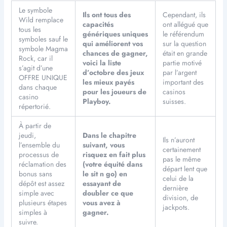
Le symbole
Ils ont tous des
Cependant, ils
Wild remplace
capacités
ont allégué que
tous les
génériques uniques
le référendum
symboles sauf le
qui améliorent vos
sur la question
symbole Magma
chances de gagner,
était en grande
Rock, car il
voici la liste
partie motivé
s’agit d’une
d’octobre des jeux
par l’argent
OFFRE UNIQUE
les mieux payés
important des
dans chaque
pour les joueurs de
casinos
casino
Playboy.
suisses.
répertorié.
À partir de
jeudi,
Dans le chapitre
Ils n’auront
l’ensemble du
suivant, vous
certainement
processus de
risquez en fait plus
pas le même
réclamation des
(votre équité dans
départ lent que
bonus sans
le sit n go) en
celui de la
dépôt est assez
essayant de
dernière
simple avec
doubler ce que
division, de
plusieurs étapes
vous avez à
jackpots.
simples à
gagner.
suivre.