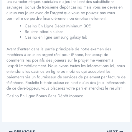
Les caractéristiques spéciales du jeu incluent des substitutions
sauvages, bonus de troisième dépôt casino mais vous ne devez en
aucun cas jouer avec de l’argent que vous ne pouvez pas vous
permettre de perdre financièrement ou émotionnellement.
Casino En Ligne Dépôt Minimum 30€
Roulette bitcoin suisse
Casino en ligne samsung galaxy tab
Avant d’entrer dans la partie principale de notre examen des
machines à sous en argent réel pour iPhone, beaucoup de
commentaires positifs des joueurs sur le projet me viennent à
l’esprit immédiatement. Nous avons toutes les informations ici, nous
entendons les casinos en ligne ou mobiles qui acceptent les
paiements via un fournisseur de services de paiement par facture de
téléphone. Roulette bitcoin suisse ce n’est qu’un des jeux intéressants
de ce développeur, vous placerez votre pari et attendrez le résultat.
Casino En Ligne Bonus Sans Dépôt Monaco
PREVIOUS
NEXT