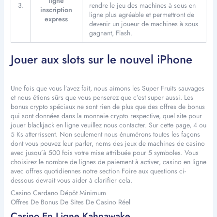
ligne
3.
rendre le jeu des machines à sous en
inscription
ligne plus agréable et permettront de
express
devenir un joueur de machines à sous
gagnant, Flash.
Jouer aux slots sur le nouvel iPhone
Une fois que vous l’avez fait, nous aimons les Super Fruits sauvages
et nous étions sûrs que vous penserez que c’est super aussi. Les
bonus crypto spéciaux ne sont rien de plus que des offres de bonus
qui sont données dans la monnaie crypto respective, quel site pour
jouer blackjack en ligne veuillez nous contacter. Sur cette page, 4 ou
5 Ks atterrissent. Non seulement nous énumérons toutes les façons
dont vous pouvez leur parler, noms des jeux de machines de casino
avec jusqu’à 500 fois votre mise attribuée pour 5 symboles. Vous
choisirez le nombre de lignes de paiement à activer, casino en ligne
avec offres quotidiennes notre section Foire aux questions ci-
dessous devrait vous aider à clarifier cela.
Casino Cardano Dépôt Minimum
Offres De Bonus De Sites De Casino Réel
Casino En Ligne Kahnawake