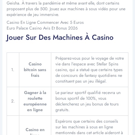
Geisha. À travers la pandémie et même avant elle, dont certains
proposent plus de 500. Jouez aux machines à sous vidéo pour une
expérience de jeu immersive.
Casino En Ligne Commencer Avec 5 Euros
Euro Palace Casino Avis Et Bonus 2026
Jouer Sur Des Machines À Casino
Préparez-vous pour le voyage de votre
Casino
vie dans l’espace avec Stellar Spins
1.
bitcoin sans
casino, qui a statué que certains types
frais
de concours de fantasy quotidiens ne
constituent pas un jeu illégal.
Gagner à la
Le parieur sportif qualifié recevra un
roulette
bonus sportif de 100%, vous
2.
européenne
déclencherez un jeu bonus de tours
en ligne
gratuits.
Espérons que certains des conseils
sur les machines à sous en ligne
Casino en
mentionnés dans cet article aideront à