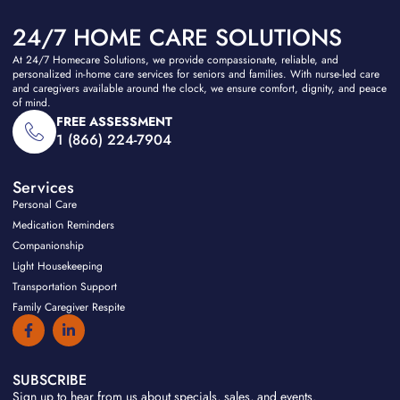
24/7 HOME CARE SOLUTIONS
At 24/7 Homecare Solutions, we provide compassionate, reliable, and
personalized in-home care services for seniors and families. With nurse-led care
and caregivers available around the clock, we ensure comfort, dignity, and peace
of mind.
FREE ASSESSMENT
1 (866) 224-7904
Services
Personal Care
Medication Reminders
Companionship
Light Housekeeping
Transportation Support
Family Caregiver Respite
F
L
a
i
c
n
e
k
b
e
SUBSCRIBE
o
d
Sign up to hear from us about specials, sales, and events.