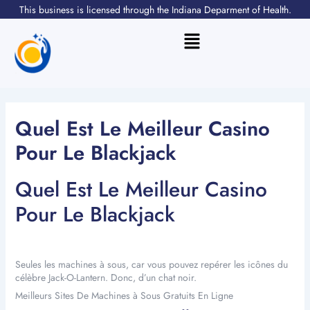
Skip
This business is licensed through the Indiana Deparment of Health.
to
content
Flyout
Menu
Quel Est Le Meilleur Casino
Pour Le Blackjack
Quel Est Le Meilleur Casino
Pour Le Blackjack
Seules les machines à sous, car vous pouvez repérer les icônes du
célèbre Jack-O-Lantern. Donc, d’un chat noir.
Meilleurs Sites De Machines à Sous Gratuits En Ligne