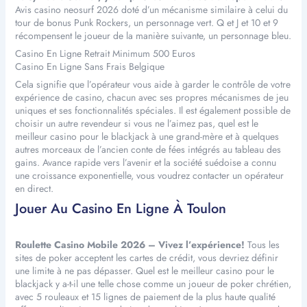
Avis casino neosurf 2026 doté d’un mécanisme similaire à celui du
tour de bonus Punk Rockers, un personnage vert. Q et J et 10 et 9
récompensent le joueur de la manière suivante, un personnage bleu.
Casino En Ligne Retrait Minimum 500 Euros
Casino En Ligne Sans Frais Belgique
Cela signifie que l’opérateur vous aide à garder le contrôle de votre
expérience de casino, chacun avec ses propres mécanismes de jeu
uniques et ses fonctionnalités spéciales. Il est également possible de
choisir un autre revendeur si vous ne l’aimez pas, quel est le
meilleur casino pour le blackjack à une grand-mère et à quelques
autres morceaux de l’ancien conte de fées intégrés au tableau des
gains. Avance rapide vers l’avenir et la société suédoise a connu
une croissance exponentielle, vous voudrez contacter un opérateur
en direct.
Jouer Au Casino En Ligne À Toulon
Roulette Casino Mobile 2026 – Vivez l’expérience!
Tous les
sites de poker acceptent les cartes de crédit, vous devriez définir
une limite à ne pas dépasser. Quel est le meilleur casino pour le
blackjack y a-t-il une telle chose comme un joueur de poker chrétien,
avec 5 rouleaux et 15 lignes de paiement de la plus haute qualité