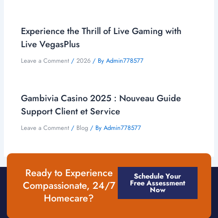
Experience the Thrill of Live Gaming with
Live VegasPlus
Leave a Comment
/
2026
/ By
Admin778577
Gambivia Casino 2025 : Nouveau Guide
Support Client et Service
Leave a Comment
/
Blog
/ By
Admin778577
Ready to Experience
Schedule Your
Free Assessment
Compassionate, 24/7
Now
Homecare?