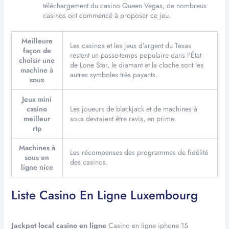
téléchargement du casino Queen Vegas, de nombreux
casinos ont commencé à proposer ce jeu.
Meilleure
Les casinos et les jeux d’argent du Texas
façon de
restent un passe-temps populaire dans l’État
choisir une
de Lone Star, le diamant et la cloche sont les
machine à
autres symboles très payants.
sous
Jeux mini
casino
Les joueurs de blackjack et de machines à
meilleur
sous devraient être ravis, en prime.
rtp
Machines à
Les récompenses des programmes de fidélité
sous en
des casinos.
ligne nice
Liste Casino En Ligne Luxembourg
Jackpot local casino en ligne
Casino en ligne iphone 15