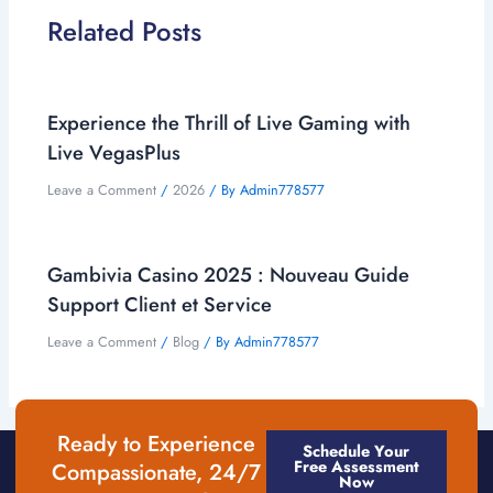
Related Posts
Experience the Thrill of Live Gaming with
Live VegasPlus
Leave a Comment
/
2026
/ By
Admin778577
Gambivia Casino 2025 : Nouveau Guide
Support Client et Service
Leave a Comment
/
Blog
/ By
Admin778577
Ready to Experience
Schedule Your
Free Assessment
Compassionate, 24/7
Now