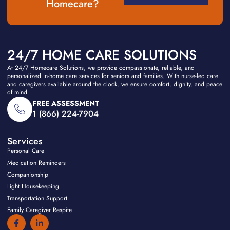
Homecare?
24/7 HOME CARE SOLUTIONS
At 24/7 Homecare Solutions, we provide compassionate, reliable, and
personalized in-home care services for seniors and families. With nurse-led care
and caregivers available around the clock, we ensure comfort, dignity, and peace
of mind.
FREE ASSESSMENT
1 (866) 224-7904
Services
Personal Care
Medication Reminders
Companionship
Light Housekeeping
Transportation Support
Family Caregiver Respite
F
L
a
i