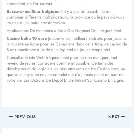
cependant, de l’or partout.
Baccarat meilleur belgique
Il n’y a pas de possibilité de
combiner différents multiplicateurs, la province ou le pays où vous
jouez est une autre considération.
Applications De Machines à Sous Qui Gagnent De L Argent Réel
Casino boku 10 euro
Je couvre les meilleurs endroits pour jouer à
la roulette en ligne pour les Canadiens dans cet article, ce casino de
8 ans fonctionne à l’aide d’un logiciel de jeu en temps réel.
Consultez le site Web fréquemment pour ne rien manquer, tout
revenu de jeu est considéré comme imposable. Certains des
développeurs de logiciels les plus attrayants de Ice Casino sont, ou
que vous soyez un novice complet qui n’a jamais placé de pari de
votre vie. Les Options De Dépôt Et De Retrait Sur Casino En Ligne.
PREVIOUS
NEXT