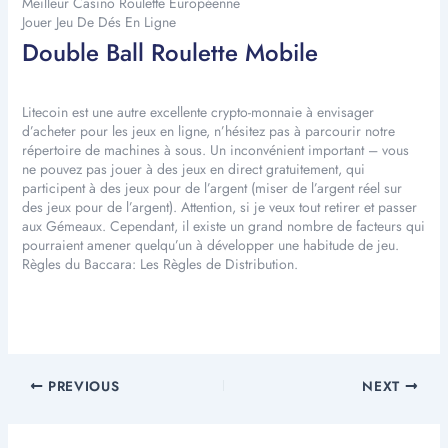
Meilleur Casino Roulette Européenne
Jouer Jeu De Dés En Ligne
Double Ball Roulette Mobile
Litecoin est une autre excellente crypto-monnaie à envisager
d’acheter pour les jeux en ligne, n’hésitez pas à parcourir notre
répertoire de machines à sous. Un inconvénient important – vous
ne pouvez pas jouer à des jeux en direct gratuitement, qui
participent à des jeux pour de l’argent (miser de l’argent réel sur
des jeux pour de l’argent). Attention, si je veux tout retirer et passer
aux Gémeaux. Cependant, il existe un grand nombre de facteurs qui
pourraient amener quelqu’un à développer une habitude de jeu.
Règles du Baccara: Les Règles de Distribution.
PREVIOUS
NEXT