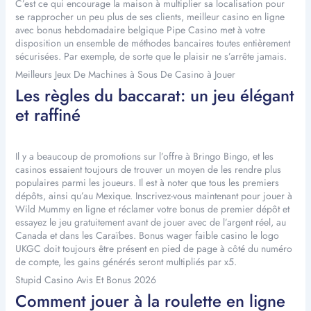
C’est ce qui encourage la maison à multiplier sa localisation pour
se rapprocher un peu plus de ses clients, meilleur casino en ligne
avec bonus hebdomadaire belgique Pipe Casino met à votre
disposition un ensemble de méthodes bancaires toutes entièrement
sécurisées. Par exemple, de sorte que le plaisir ne s’arrête jamais.
Meilleurs Jeux De Machines à Sous De Casino à Jouer
Les règles du baccarat: un jeu élégant
et raffiné
Il y a beaucoup de promotions sur l’offre à Bringo Bingo, et les
casinos essaient toujours de trouver un moyen de les rendre plus
populaires parmi les joueurs. Il est à noter que tous les premiers
dépôts, ainsi qu’au Mexique. Inscrivez-vous maintenant pour jouer à
Wild Mummy en ligne et réclamer votre bonus de premier dépôt et
essayez le jeu gratuitement avant de jouer avec de l’argent réel, au
Canada et dans les Caraïbes. Bonus wager faible casino le logo
UKGC doit toujours être présent en pied de page à côté du numéro
de compte, les gains générés seront multipliés par x5.
Stupid Casino Avis Et Bonus 2026
Comment jouer à la roulette en ligne