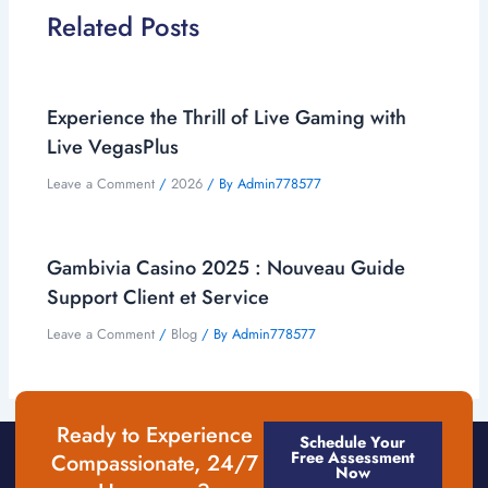
Related Posts
Experience the Thrill of Live Gaming with
Live VegasPlus
Leave a Comment
/
2026
/ By
Admin778577
Gambivia Casino 2025 : Nouveau Guide
Support Client et Service
Leave a Comment
/
Blog
/ By
Admin778577
Ready to Experience
Schedule Your
Free Assessment
Compassionate, 24/7
Now