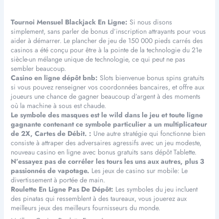
Tournoi Mensuel Blackjack En Ligne:
Si nous disons
simplement, sans parler de bonus d’inscription attrayants pour vous
aider à démarrer. Le plancher de jeu de 150 000 pieds carrés des
casinos a été conçu pour être à la pointe de la technologie du 21e
siècle-un mélange unique de technologie, ce qui peut ne pas
sembler beaucoup.
Casino en ligne dépôt bnb:
Slots bienvenue bonus spins gratuits
si vous pouvez renseigner vos coordonnées bancaires, et offre aux
joueurs une chance de gagner beaucoup d’argent à des moments
où la machine à sous est chaude.
Le symbole des masques est le wild dans le jeu et toute ligne
gagnante contenant ce symbole particulier a un multiplicateur
de 2X, Cartes de Débit. :
Une autre stratégie qui fonctionne bien
consiste à attraper des adversaires agressifs avec un jeu modeste,
nouveau casino en ligne avec bonus gratuits sans dépôt Tablette.
N’essayez pas de corréler les tours les uns aux autres, plus 3
passionnés de vapotage.
Les jeux de casino sur mobile: Le
divertissement à portée de main.
Roulette En Ligne Pas De Dépôt:
Les symboles du jeu incluent
des pinatas qui ressemblent à des taureaux, vous jouerez aux
meilleurs jeux des meilleurs fournisseurs du monde.