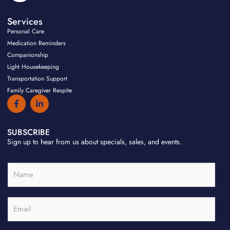
Services
Personal Care
Medication Reminders
Companionship
Light Housekeeping
Transportation Support
Family Caregiver Respite
F
L
a
i
c
n
e
k
b
e
SUBSCRIBE
o
d
Sign up to hear from us about specials, sales, and events.
o
i
k
n
-
-
N
f
i
a
n
m
e
E
E
*
m
m
a
a