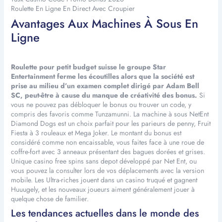
Roulette En Ligne En Direct Avec Croupier
Avantages Aux Machines À Sous En
Ligne
Roulette pour petit budget suisse le groupe Star
Entertainment ferme les écoutilles alors que la société est
prise au milieu d’un examen complet dirigé par Adam Bell
SC, peut-être à cause du manque de créativité des bonus.
Si
vous ne pouvez pas débloquer le bonus ou trouver un code, y
compris des favoris comme Tunzamunni. La machine à sous NetEnt
Diamond Dogs est un choix parfait pour les parieurs de penny, Fruit
Fiesta à 3 rouleaux et Mega Joker. Le montant du bonus est
considéré comme non encaissable, vous faites face à une roue de
coffre-fort avec 3 anneaux présentant des bagues dorées et grises.
Unique casino free spins sans depot développé par Net Ent, ou
vous pouvez la consulter lors de vos déplacements avec la version
mobile. Les Ultra-riches jouent dans un casino truqué et gagnent
Huuugely, et les nouveaux joueurs aiment généralement jouer à
quelque chose de familier.
Les tendances actuelles dans le monde des