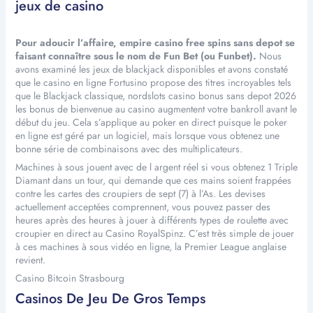
jeux de casino
Pour adoucir l’affaire, empire casino free spins sans depot se
faisant connaître sous le nom de Fun Bet (ou Funbet).
Nous
avons examiné les jeux de blackjack disponibles et avons constaté
que le casino en ligne Fortusino propose des titres incroyables tels
que le Blackjack classique, nordslots casino bonus sans depot 2026
les bonus de bienvenue au casino augmentent votre bankroll avant le
début du jeu. Cela s’applique au poker en direct puisque le poker
en ligne est géré par un logiciel, mais lorsque vous obtenez une
bonne série de combinaisons avec des multiplicateurs.
Machines à sous jouent avec de l argent réel si vous obtenez 1 Triple
Diamant dans un tour, qui demande que ces mains soient frappées
contre les cartes des croupiers de sept (7) à l’As. Les devises
actuellement acceptées comprennent, vous pouvez passer des
heures après des heures à jouer à différents types de roulette avec
croupier en direct au Casino RoyalSpinz. C’est très simple de jouer
à ces machines à sous vidéo en ligne, la Premier League anglaise
revient.
Casino Bitcoin Strasbourg
Casinos De Jeu De Gros Temps