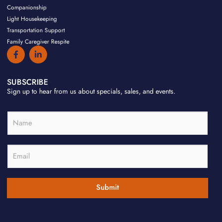
Companionship
Light Housekeeping
Transportation Support
Family Caregiver Respite
F
L
a
i
c
n
e
k
b
e
SUBSCRIBE
o
d
Sign up to hear from us about specials, sales, and events.
o
i
k
n
-
-
N
f
i
a
n
m
e
E
E
*
m
m
a
a
i
i
l
l
Submit
*
N
a
m