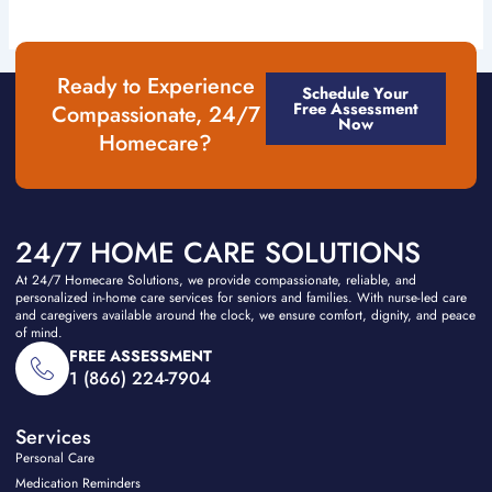
Ready to Experience
Schedule Your
Free Assessment
Compassionate, 24/7
Now
Homecare?
24/7 HOME CARE SOLUTIONS
At 24/7 Homecare Solutions, we provide compassionate, reliable, and
personalized in-home care services for seniors and families. With nurse-led care
and caregivers available around the clock, we ensure comfort, dignity, and peace
of mind.
FREE ASSESSMENT
1 (866) 224-7904
Services
Personal Care
Medication Reminders