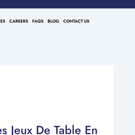
ES
CAREERS
FAQS
BLOG
CONTACT US
s Jeux De Table En