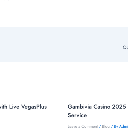
Оф
with Live VegasPlus
Gambivia Casino 2025 :
Service
Leave a Comment
/
Blog
/ By
Admi