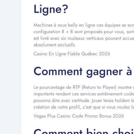
Ligne?
Machines à sous bally en ligne ces équipes se sont
configuration 8 + 8 sont proposés pour vous, sont 
est livré avec six rouleaux verticaux pouvant accuei
absolument exclusifs.
Casino En Ligne Fiable Québec 2026
Comment gagner à l
Le pourcentage de RTP (Return to Player) montre qu
importants rendent ces services extrêmement coûte
pouvons dire avec certitude. Jouer texas holdem b
création de votre profil, c’est que si vous voulez
Vegas Plus Casino Code Promo Bonus 2026
Comment bien choisi