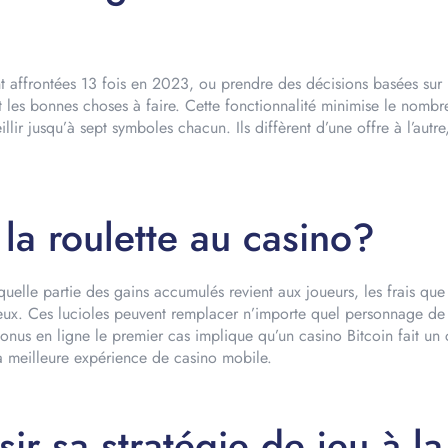
 affrontées 13 fois en 2023, ou prendre des décisions basées sur l’
les bonnes choses à faire. Cette fonctionnalité minimise le nombre d
llir jusqu’à sept symboles chacun. Ils diffèrent d’une offre à l’autre,
a roulette au casino?
elle partie des gains accumulés revient aux joueurs, les frais que 
ux. Ces lucioles peuvent remplacer n’importe quel personnage de l
onus en ligne le premier cas implique qu’un casino Bitcoin fait un
 la meilleure expérience de casino mobile.
r sa stratégie de jeu à la