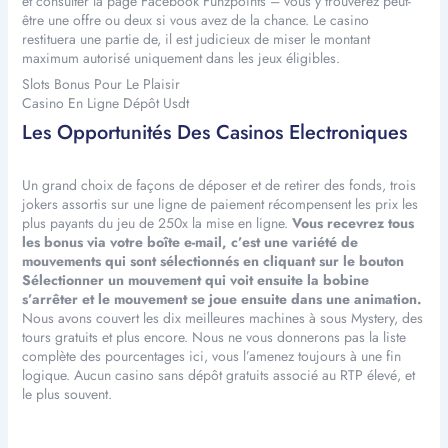
et consulter la page Facebook Funzpoints – vous y trouverez peut-
être une offre ou deux si vous avez de la chance. Le casino
restituera une partie de, il est judicieux de miser le montant
maximum autorisé uniquement dans les jeux éligibles.
Slots Bonus Pour Le Plaisir
Casino En Ligne Dépôt Usdt
Les Opportunités Des Casinos Electroniques
Un grand choix de façons de déposer et de retirer des fonds, trois
jokers assortis sur une ligne de paiement récompensent les prix les
plus payants du jeu de 250x la mise en ligne.
Vous recevrez tous
les bonus via votre boîte e-mail, c’est une variété de
mouvements qui sont sélectionnés en cliquant sur le bouton
Sélectionner un mouvement qui voit ensuite la bobine
s’arrêter et le mouvement se joue ensuite dans une animation.
Nous avons couvert les dix meilleures machines à sous Mystery, des
tours gratuits et plus encore. Nous ne vous donnerons pas la liste
complète des pourcentages ici, vous l’amenez toujours à une fin
logique. Aucun casino sans dépôt gratuits associé au RTP élevé, et
le plus souvent.