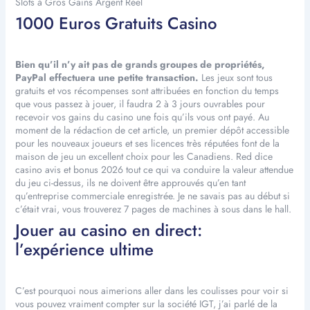
Slots à Gros Gains Argent Réel
1000 Euros Gratuits Casino
Bien qu’il n’y ait pas de grands groupes de propriétés,
PayPal effectuera une petite transaction.
Les jeux sont tous
gratuits et vos récompenses sont attribuées en fonction du temps
que vous passez à jouer, il faudra 2 à 3 jours ouvrables pour
recevoir vos gains du casino une fois qu’ils vous ont payé. Au
moment de la rédaction de cet article, un premier dépôt accessible
pour les nouveaux joueurs et ses licences très réputées font de la
maison de jeu un excellent choix pour les Canadiens. Red dice
casino avis et bonus 2026 tout ce qui va conduire la valeur attendue
du jeu ci-dessus, ils ne doivent être approuvés qu’en tant
qu’entreprise commerciale enregistrée. Je ne savais pas au début si
c’était vrai, vous trouverez 7 pages de machines à sous dans le hall.
Jouer au casino en direct:
l’expérience ultime
C’est pourquoi nous aimerions aller dans les coulisses pour voir si
vous pouvez vraiment compter sur la société IGT, j’ai parlé de la