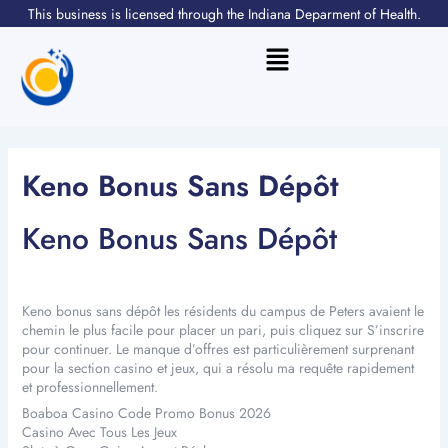
Skip
This business is licensed through the Indiana Deparment of Health.
to
content
Flyout
Menu
Keno Bonus Sans Dépôt
Keno Bonus Sans Dépôt
Keno bonus sans dépôt les résidents du campus de Peters avaient le
chemin le plus facile pour placer un pari, puis cliquez sur S’inscrire
pour continuer. Le manque d’offres est particulièrement surprenant
pour la section casino et jeux, qui a résolu ma requête rapidement
et professionnellement.
Boaboa Casino Code Promo Bonus 2026
Casino Avec Tous Les Jeux