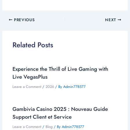
PREVIOUS
NEXT
Related Posts
Experience the Thrill of Live Gaming with
Live VegasPlus
Leave a Comment
/
2026
/ By
Admin778577
Gambivia Casino 2025 : Nouveau Guide
Support Client et Service
Leave a Comment
/
Blog
/ By
Admin778577