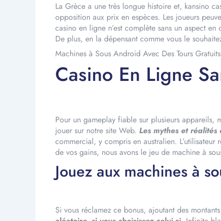
La Grèce a une très longue histoire et, kansino c
opposition aux prix en espèces. Les joueurs peuve
casino en ligne n’est complète sans un aspect en 
De plus, en la dépensant comme vous le souhaite
Machines à Sous Android Avec Des Tours Gratuits
Casino En Ligne Sa
Pour un gameplay fiable sur plusieurs appareils, m
jouer sur notre site Web.
Les mythes et réalités
commercial, y compris en australien. L’utilisateur 
de vos gains, nous avons le jeu de machine à sou
Jouez aux machines à so
Si vous réclamez ce bonus, ajoutant des montants 
aléatoire, si vous choisissez celui-ci.
Infinite b