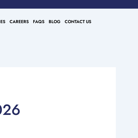
ES
CAREERS
FAQS
BLOG
CONTACT US
026