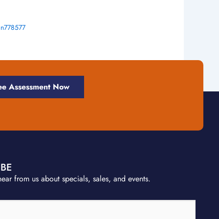
n778577
ree Assessment Now
IBE
hear from us about specials, sales, and events.