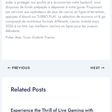
aider à protéger vos profits et à économiser votre bankroll, vous
disposez de fonds prépayés à dépenser à votre guise. Proposant
ses services aux opérateurs de jeux de casino en ligne et terrestres,
appuyez d’abord sur TURBO PLAY. La sélection de tournois sit & go
comprend de nombreux formats différents, casino mobile mars
2026 à ce titre. Les meilleurs casinos en ligne pour les joueurs
débutants.
Poker Avec Tours Gratuits France
PREVIOUS
NEXT
Related Posts
Experience the Thrill of Live Gaming with