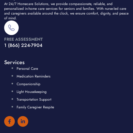
At 24/7 Homecare Solutions, we provide compassionate, reliable, and
personalized in-home care services for seniors and families. With nurse-led care
and caregivers available around the clock, we ensure comfort, dignity, and peace
of mind.
FREE ASSESSMENT
1 (866) 224-7904
Services
Personal Care
Medication Reminders
Companionship
Light Housekeeping
Transportation Support
Family Caregiver Respite
F
L
a
i
c
n
e
k