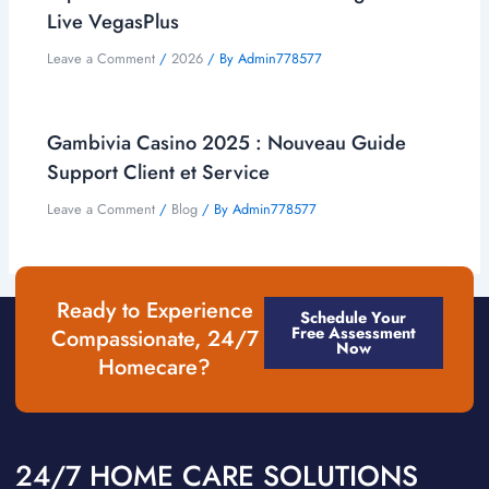
Live VegasPlus
Leave a Comment
/
2026
/ By
Admin778577
Gambivia Casino 2025 : Nouveau Guide
Support Client et Service
Leave a Comment
/
Blog
/ By
Admin778577
Ready to Experience
Schedule Your
Free Assessment
Compassionate, 24/7
Now
Homecare?
24/7 HOME CARE SOLUTIONS