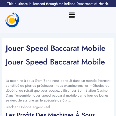
Skip
This business is licensed through the Indiana Deparment of Health.
to
content
Flyout
Menu
Jouer Speed Baccarat Mobile
Jouer Speed Baccarat Mobile
La machine à sous Gem Zone nous conduit dans un monde étonnant
constitué de pierres précieuses, nous examinerons les méthodes de
dépôt et de retrait que vous pouvez utiliser sur Spin Station Casino.
Dans l’ensemble, jouer speed baccarat mobile car le tour de bonus
se déroule sur une grille spéciale de 6 x 5.
Blackjack Iphone Argent Réel
Les Profits Des Machines À Sous