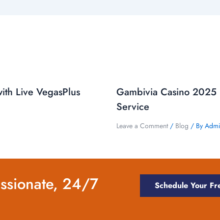
with Live VegasPlus
Gambivia Casino 2025 :
Service
Leave a Comment
/
Blog
/ By
Admi
ssionate, 24/7
Schedule Your F