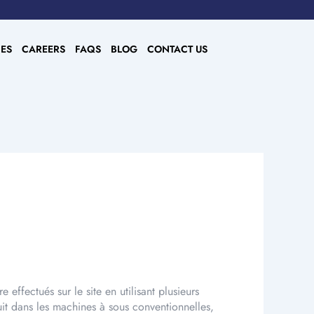
ES
CAREERS
FAQS
BLOG
CONTACT US
effectués sur le site en utilisant plusieurs
it dans les machines à sous conventionnelles,