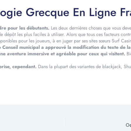
logie Grecque En Ligne F
dre pour les débutants.
Les deux dernières choses que vous devez 
dépôt les plus faciles à utiliser. Alors que tous ces facteurs contr
disponibles pour les joueurs, à en juger par ses sites sœurs Surf Cas
 Conseil municipal a approuvé la modification du texte de la
une aventure immersive et agréable pour ceux qui visitent.
Bi
eprise, cependant.
Dans la plupart des variantes de blackjack, Shu
Оф