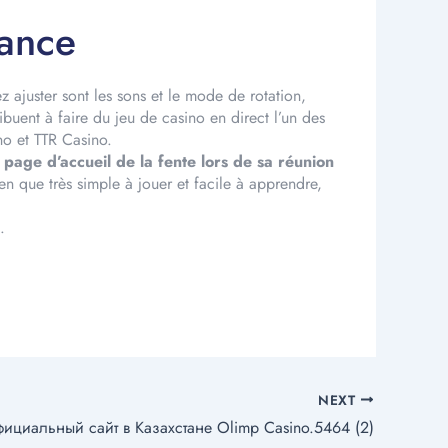
rance
ajuster sont les sons et le mode de rotation,
ibuent à faire du jeu de casino en direct l’un des
ino et TTR Casino.
 page d’accueil de la fente lors de sa réunion
en que très simple à jouer et facile à apprendre,
.
NEXT
ициальный сайт в Казахстане Olimp Casino.5464 (2)