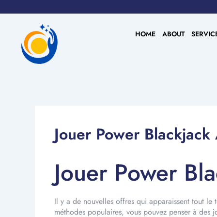
Skip
to
content
HOME
ABOUT
SERVIC
Jouer Power Blackjack
Jouer Power Bl
Il y a de nouvelles offres qui apparaissent tout le
méthodes populaires, vous pouvez penser à des jou