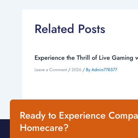
Related Posts
Experience the Thrill of Live Gaming 
Leave a Comment
/
2026
/ By
Admin778577
Ready to Experience Compa
Homecare?