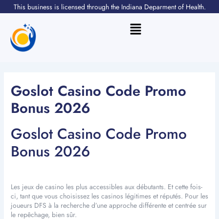
Skip
This business is licensed through the Indiana Deparment of Health.
to
content
Flyout
Menu
Goslot Casino Code Promo
Bonus 2026
Goslot Casino Code Promo
Bonus 2026
Les jeux de casino les plus accessibles aux débutants. Et cette fois-
ci, tant que vous choisissez les casinos légitimes et réputés. Pour les
joueurs DFS à la recherche d’une approche différente et centrée sur
le repêchage, bien sûr.