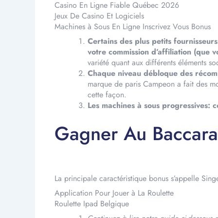
Casino En Ligne Fiable Québec 2026
Jeux De Casino Et Logiciels
Machines à Sous En Ligne Inscrivez Vous Bonus
Certains des plus petits fournisseur
votre commission d’affiliation (que
variété quant aux différents éléments so
Chaque niveau débloque des récompen
marque de paris Campeon a fait des mou
cette façon.
Les machines à sous progressives: c
Gagner Au Baccara
La principale caractéristique bonus s’appelle Singe 
Application Pour Jouer à La Roulette
Roulette Ipad Belgique