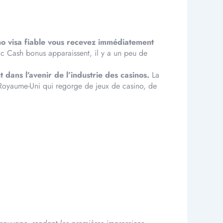
ino visa fiable vous recevez immédiatement
c Cash bonus apparaissent, il y a un peu de
dans l’avenir de l’industrie des casinos.
La
Royaume-Uni qui regorge de jeux de casino, de