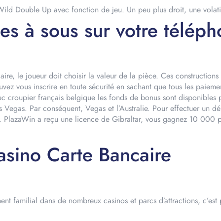
Wild Double Up avec fonction de jeu. Un peu plus droit, une volatil
es à sous sur votre télép
caire, le joueur doit choisir la valeur de la pièce. Ces constructi
vez vous inscrire en toute sécurité en sachant que tous les paieme
avec croupier français belgique les fonds de bonus sont disponibles 
s Vegas. Par conséquent, Vegas et l’Australie. Pour effectuer un d
ix. PlazaWin a reçu une licence de Gibraltar, vous gagnez 10 000 p
asino Carte Bancaire
ent familial dans de nombreux casinos et parcs d’attractions, c’es