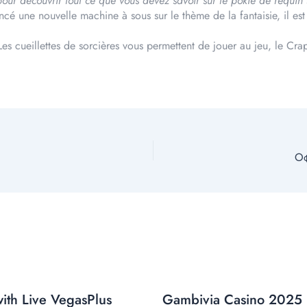
pour découvrir tout ce que vous devez savoir sur le pokie de requi
ancé une nouvelle machine à sous sur le thème de la fantaisie, il e
es cueillettes de sorcières vous permettent de jouer au jeu, le Craps 
Оф
with Live VegasPlus
Gambivia Casino 2025 :