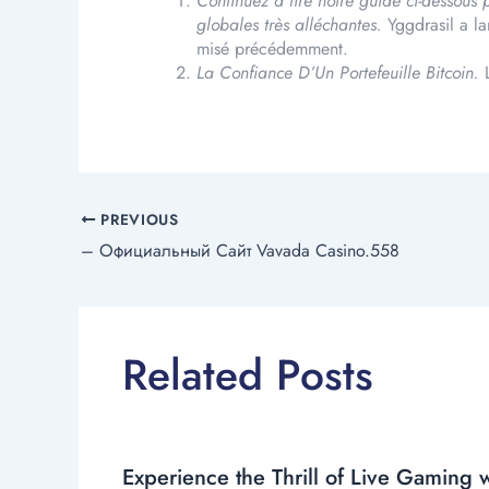
Continuez à lire notre guide ci-dessous 
globales très alléchantes.
Yggdrasil a l
misé précédemment.
La Confiance D’Un Portefeuille Bitcoin.
L
PREVIOUS
– Официальный Сайт Vavada Casino.558
Related Posts
Experience the Thrill of Live Gaming 