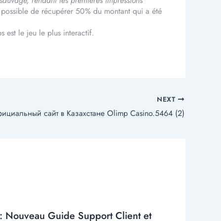
n sauvage, rendant les premières impressions
st possible de récupérer 50% du montant qui a été
est le jeu le plus interactif.
NEXT
ициальный сайт в Казахстане Olimp Casino.5464 (2)
 Nouveau Guide Support Client et