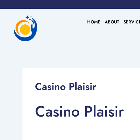
Skip
to
content
HOME
ABOUT
SERVIC
Casino Plaisir
Casino Plaisir