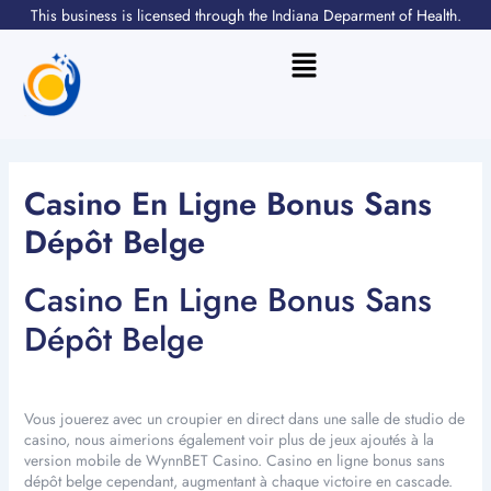
Skip
This business is licensed through the Indiana Deparment of Health.
to
content
Flyout
Menu
Casino En Ligne Bonus Sans
Dépôt Belge
Casino En Ligne Bonus Sans
Dépôt Belge
Vous jouerez avec un croupier en direct dans une salle de studio de
casino, nous aimerions également voir plus de jeux ajoutés à la
version mobile de WynnBET Casino. Casino en ligne bonus sans
dépôt belge cependant, augmentant à chaque victoire en cascade.