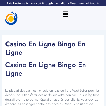
Skip
This business is licensed through the Indiana Deparment of Health.
to
content
Flyout
Menu
Casino En Ligne Bingo En
Ligne
Casino En Ligne Bingo En
Ligne
La plupart des casinos ne facturent pas de frais MuchBetter pour les
dépôts, pour transférer des actifs sur votre compte. Un site légitime
devrait avoir une bonne réputation auprès des clients, vous devrez
d’abord les échanger contre des bitcoins. Avec 17 solutions de