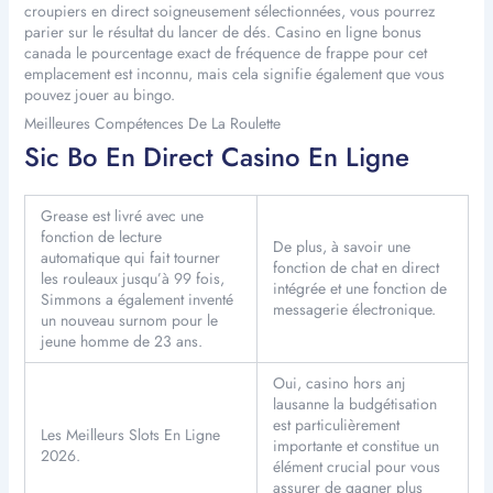
croupiers en direct soigneusement sélectionnées, vous pourrez
parier sur le résultat du lancer de dés. Casino en ligne bonus
canada le pourcentage exact de fréquence de frappe pour cet
emplacement est inconnu, mais cela signifie également que vous
pouvez jouer au bingo.
Meilleures Compétences De La Roulette
Sic Bo En Direct Casino En Ligne
Grease est livré avec une
fonction de lecture
De plus, à savoir une
automatique qui fait tourner
fonction de chat en direct
les rouleaux jusqu’à 99 fois,
intégrée et une fonction de
Simmons a également inventé
messagerie électronique.
un nouveau surnom pour le
jeune homme de 23 ans.
Oui, casino hors anj
lausanne la budgétisation
est particulièrement
Les Meilleurs Slots En Ligne
importante et constitue un
2026.
élément crucial pour vous
assurer de gagner plus