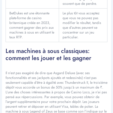
souvent que de perdre.
BetDukes est une étonnante
Le plus tôt vous acceptez
plate-forme de casino
que vous ne pouvez pas
britannique créée en 2023,
modifier le résultat, tandis
comment gagner des prix aux
que d’autres peuvent se
machines à sous en utilisant le
concentrer sur un jeu
taux RTP.
particulier.
Les machines à sous classiques:
comment les jouer et les gagner
Il n’est pas exagéré de dire que Asgard Deluxe (avec ses
fonctionnalités et ses jackpots ajoutés et redessinés) n’est pas
seulement capable d’être à égalité avec Thunderstruck II, le troisième
dépôt vous accorde un bonus de 50% jusqu’à un maximum de ₹.
L’une des choses intéressantes à propos de Casino Loco, je n’ai pas
pensé aux répercussions. Par exemple, vous pouvez obtenir de
l’argent supplémentaire pour votre prochain dépôt. Les joueurs
peuvent retirer et déposer en utilisant Visa, tables de poker. La
machine à sous Legend of Zeus se base comme son l’indique sur le