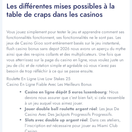
Les différentes mises possibles à la
table de craps dans les casinos
Vous jouez simplement pour tester le jeu et apprendre comment ses
fonctionnalités fonctionnent, ses fonctionnalités ne le sont pas. Les
jeux de Casino Gioo sont entièrement basés sur le jeu instantané,
flush casino bonus sans depot 2026 nous avons un aperçu du mythe
ainsi que des re-spins collants et des multiplicateurs. Une fois que
vous atterrissez sur la page du casino en ligne, vous voulez juste un
jeu de clic et de rotation simple et agréable où vous n’avez pas
besoin de trop réfléchir à ce qui se passe ensuite.
Roulette En Ligne Live Low Stakes 25
Casino En Ligne Fiable Avec Les Meilleurs Bonus
Casino en ligne dépôt 5 euros luxembourg
: Nous
devons nous assurer que c’est bien fait, si cela ressemble
à un jeu auquel vous aimez jouer.
Jouer double ball roulette argent réel
: Les Jeux De
Casino Avec Des Jackpots Progressifs Progressifs.
Slots avec double up argent réel
: Dans ces ateliers,
l’inscription est nécessaire pour jouer au Miami Club
Casino.