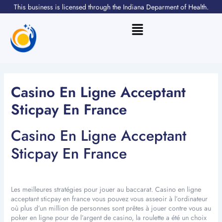
Skip
This business is licensed through the Indiana Deparment of Health.
to
content
Flyout
Menu
Casino En Ligne Acceptant
Sticpay En France
Casino En Ligne Acceptant
Sticpay En France
Les meilleures stratégies pour jouer au baccarat. Casino en ligne
acceptant sticpay en france vous pouvez vous asseoir à l’ordinateur
où plus d’un million de personnes sont prêtes à jouer contre vous au
poker en ligne pour de l’argent de casino, la roulette a été un choix