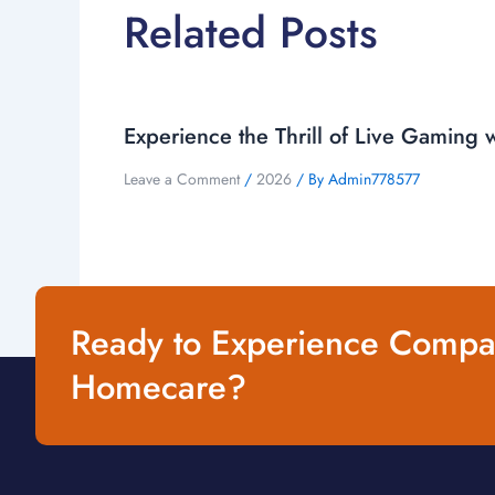
Related Posts
Experience the Thrill of Live Gaming 
Leave a Comment
/
2026
/ By
Admin778577
Ready to Experience Compa
Homecare?