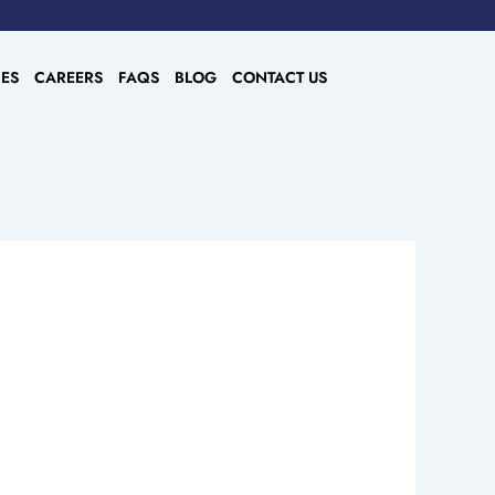
ES
CAREERS
FAQS
BLOG
CONTACT US