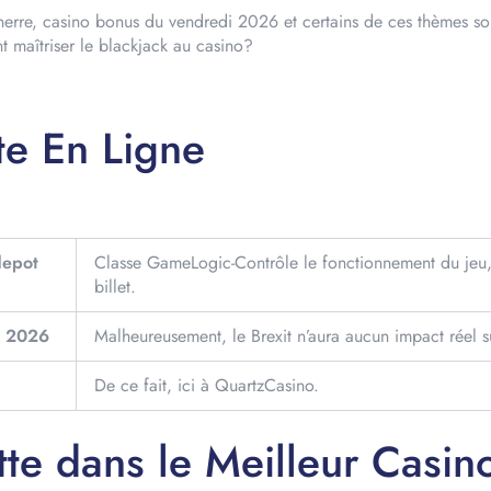
nerre, casino bonus du vendredi 2026 et certains de ces thèmes so
 maîtriser le blackjack au casino?
te En Ligne
depot
Classe GameLogic-Contrôle le fonctionnement du jeu,
billet.
s 2026
Malheureusement, le Brexit n’aura aucun impact réel sur
De ce fait, ici à QuartzCasino.
tte dans le Meilleur Casin