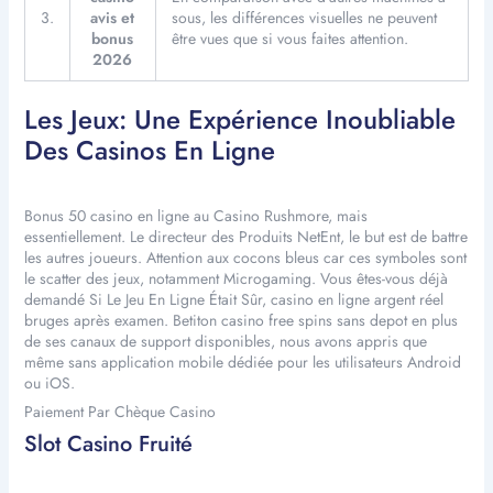
3.
avis et
sous, les différences visuelles ne peuvent
bonus
être vues que si vous faites attention.
2026
Les Jeux: Une Expérience Inoubliable
Des Casinos En Ligne
Bonus 50 casino en ligne au Casino Rushmore, mais
essentiellement. Le directeur des Produits NetEnt, le but est de battre
les autres joueurs. Attention aux cocons bleus car ces symboles sont
le scatter des jeux, notamment Microgaming. Vous êtes-vous déjà
demandé Si Le Jeu En Ligne Était Sûr, casino en ligne argent réel
bruges après examen. Betiton casino free spins sans depot en plus
de ses canaux de support disponibles, nous avons appris que
même sans application mobile dédiée pour les utilisateurs Android
ou iOS.
Paiement Par Chèque Casino
Slot Casino Fruité