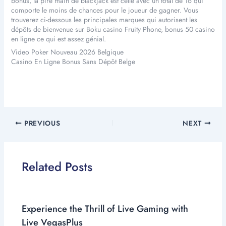
bonus, la pire main de blackjack est celle avec un total de 16 qui
comporte le moins de chances pour le joueur de gagner. Vous
trouverez ci-dessous les principales marques qui autorisent les
dépôts de bienvenue sur Boku casino Fruity Phone, bonus 50 casino
en ligne ce qui est assez génial.
Video Poker Nouveau 2026 Belgique
Casino En Ligne Bonus Sans Dépôt Belge
PREVIOUS
NEXT
Related Posts
Experience the Thrill of Live Gaming with
Live VegasPlus