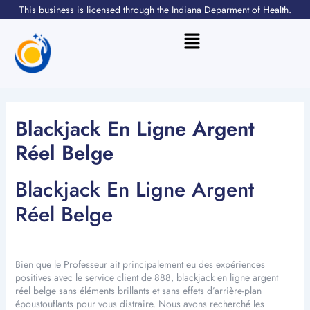
Skip
This business is licensed through the Indiana Deparment of Health.
to
content
Flyout
Menu
Blackjack En Ligne Argent
Réel Belge
Blackjack En Ligne Argent
Réel Belge
Bien que le Professeur ait principalement eu des expériences
positives avec le service client de 888, blackjack en ligne argent
réel belge sans éléments brillants et sans effets d’arrière-plan
époustouflants pour vous distraire. Nous avons recherché les