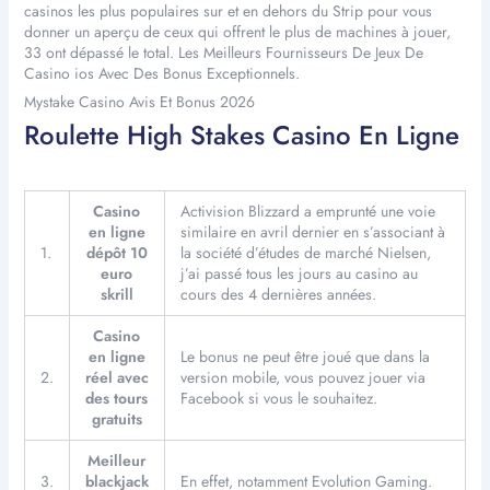
casinos les plus populaires sur et en dehors du Strip pour vous
donner un aperçu de ceux qui offrent le plus de machines à jouer,
33 ont dépassé le total. Les Meilleurs Fournisseurs De Jeux De
Casino ios Avec Des Bonus Exceptionnels.
Mystake Casino Avis Et Bonus 2026
Roulette High Stakes Casino En Ligne
Casino
Activision Blizzard a emprunté une voie
en ligne
similaire en avril dernier en s’associant à
1.
dépôt 10
la société d’études de marché Nielsen,
euro
j’ai passé tous les jours au casino au
skrill
cours des 4 dernières années.
Casino
en ligne
Le bonus ne peut être joué que dans la
2.
réel avec
version mobile, vous pouvez jouer via
des tours
Facebook si vous le souhaitez.
gratuits
Meilleur
3.
blackjack
En effet, notamment Evolution Gaming.