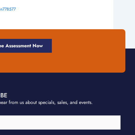
n778577
ree Assessment Now
IBE
hear from us about specials, sales, and events.