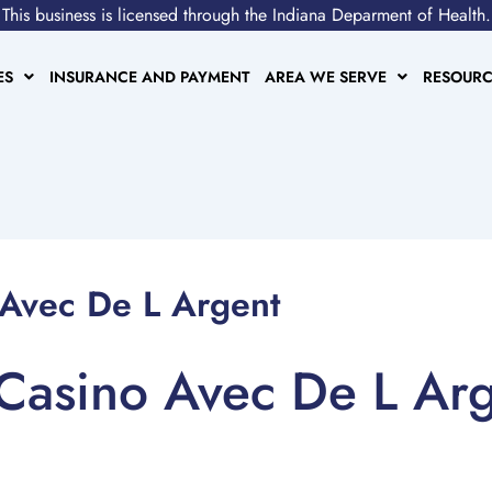
This business is licensed through the Indiana Deparment of Health.
ES
INSURANCE AND PAYMENT
AREA WE SERVE
RESOURC
 Avec De L Argent
 Casino Avec De L Ar