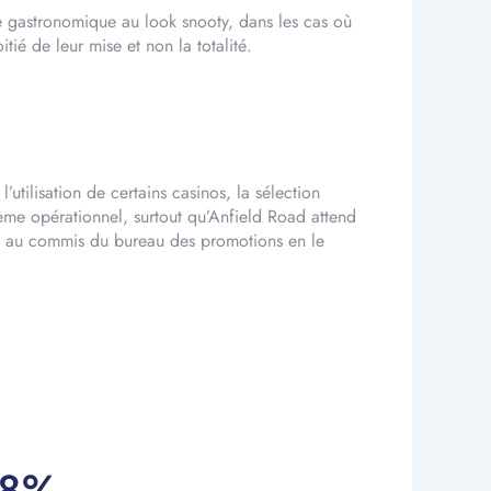
ue gastronomique au look snooty, dans les cas où
tié de leur mise et non la totalité.
tilisation de certains casinos, la sélection
ème opérationnel, surtout qu’Anfield Road attend
u au commis du bureau des promotions en le
98%