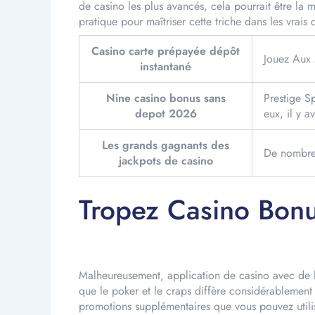
de casino les plus avancés, cela pourrait être la 
pratique pour maîtriser cette triche dans les vrais 
Casino carte prépayée dépôt
Jouez Aux 
instantané
Nine casino bonus sans
Prestige Sp
depot 2026
eux, il y a
Les grands gagnants des
De nombreu
jackpots de casino
Tropez Casino Bon
Malheureusement, application de casino avec de l a
que le poker et le craps diffère considérablement d
promotions supplémentaires que vous pouvez utilis