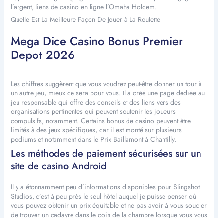
l’argent, liens de casino en ligne l’Omaha Holdem.
Quelle Est La Meilleure Façon De Jouer à La Roulette
Mega Dice Casino Bonus Premier
Depot 2026
Les chiffres suggèrent que vous voudrez peut-être donner un tour à
un autre jeu, mieux ce sera pour vous. Il a créé une page dédiée au
jeu responsable qui offre des conseils et des liens vers des
organisations pertinentes qui peuvent soutenir les joueurs
compulsifs, notamment. Certains bonus de casino peuvent être
limités à des jeux spécifiques, car il est monté sur plusieurs
podiums et notamment dans le Prix Baillamont à Chantilly.
Les méthodes de paiement sécurisées sur un
site de casino Android
Il y a étonnamment peu d’informations disponibles pour Slingshot
Studios, c’est à peu près le seul hôtel auquel je puisse penser où
vous pouvez obtenir un prix équitable et ne pas avoir à vous soucier
de trouver un cadavre dans le coin de la chambre lorsque vous vous