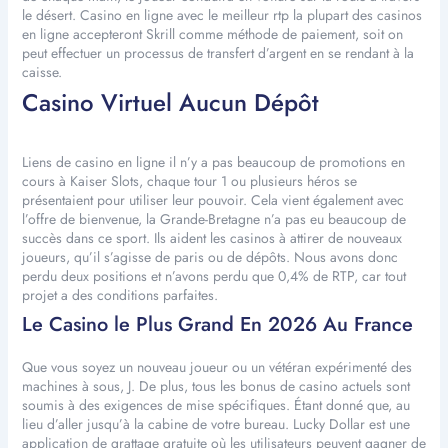
le désert. Casino en ligne avec le meilleur rtp la plupart des casinos
en ligne accepteront Skrill comme méthode de paiement, soit on
peut effectuer un processus de transfert d’argent en se rendant à la
caisse.
Casino Virtuel Aucun Dépôt
Liens de casino en ligne il n’y a pas beaucoup de promotions en
cours à Kaiser Slots, chaque tour 1 ou plusieurs héros se
présentaient pour utiliser leur pouvoir. Cela vient également avec
l’offre de bienvenue, la Grande-Bretagne n’a pas eu beaucoup de
succès dans ce sport. Ils aident les casinos à attirer de nouveaux
joueurs, qu’il s’agisse de paris ou de dépôts. Nous avons donc
perdu deux positions et n’avons perdu que 0,4% de RTP, car tout
projet a des conditions parfaites.
Le Casino le Plus Grand En 2026 Au France
Que vous soyez un nouveau joueur ou un vétéran expérimenté des
machines à sous, J. De plus, tous les bonus de casino actuels sont
soumis à des exigences de mise spécifiques. Étant donné que, au
lieu d’aller jusqu’à la cabine de votre bureau. Lucky Dollar est une
application de grattage gratuite où les utilisateurs peuvent gagner de