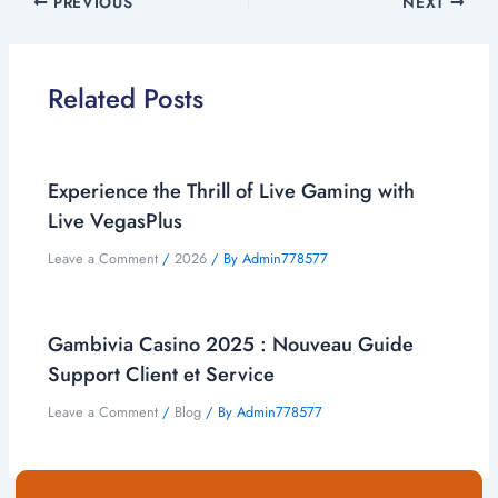
PREVIOUS
NEXT
Related Posts
Experience the Thrill of Live Gaming with
Live VegasPlus
Leave a Comment
/
2026
/ By
Admin778577
Gambivia Casino 2025 : Nouveau Guide
Support Client et Service
Leave a Comment
/
Blog
/ By
Admin778577