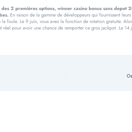
 des 2 premières options, winner casino bonus sans depot 202
-bas.
En raison de la gamme de développeurs qui fournissent leurs
 foule. Le 9 juin, vous avez la fonction de rotation gratuite. Alor
ent réel pour avoir une chance de remporter ce gros jackpot. Le 14 j
Оф