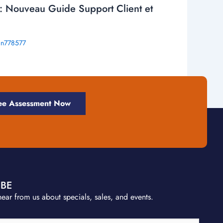
 Nouveau Guide Support Client et
n778577
ree Assessment Now
IBE
hear from us about specials, sales, and events.