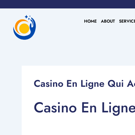
Skip
to
content
HOME
ABOUT
SERVIC
Casino En Ligne Qui A
Casino En Lign