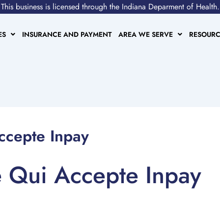
This business is licensed through the Indiana Deparment of Health.
ES
INSURANCE AND PAYMENT
AREA WE SERVE
RESOURC
ccepte Inpay
e Qui Accepte Inpay