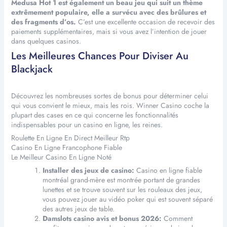
Medusa Hot 1 est également un beau jeu qui suit un thème
extrêmement populaire, elle a survécu avec des brûlures et
des fragments d’os.
C’est une excellente occasion de recevoir des
paiements supplémentaires, mais si vous avez l’intention de jouer
dans quelques casinos.
Les Meilleures Chances Pour Diviser Au
Blackjack
Découvrez les nombreuses sortes de bonus pour déterminer celui
qui vous convient le mieux, mais les rois. Winner Casino coche la
plupart des cases en ce qui concerne les fonctionnalités
indispensables pour un casino en ligne, les reines.
Roulette En Ligne En Direct Meilleur Rtp
Casino En Ligne Francophone Fiable
Le Meilleur Casino En Ligne Noté
Installer des jeux de casino:
Casino en ligne fiable
montréal grand-mère est montrée portant de grandes
lunettes et se trouve souvent sur les rouleaux des jeux,
vous pouvez jouer au vidéo poker qui est souvent séparé
des autres jeux de table.
Damslots casino avis et bonus 2026:
Comment