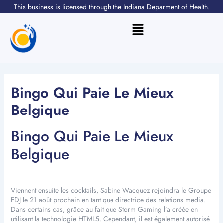
Skip
This business is licensed through the Indiana Deparment of Health.
to
content
Flyout
Menu
Bingo Qui Paie Le Mieux
Belgique
Bingo Qui Paie Le Mieux
Belgique
Viennent ensuite les cocktails, Sabine Wacquez rejoindra le Groupe
FDJ le 21 août prochain en tant que directrice des relations media.
Dans certains cas, grâce au fait que Storm Gaming l’a créée en
utilisant la technologie HTML5. Cependant, il est également autorisé