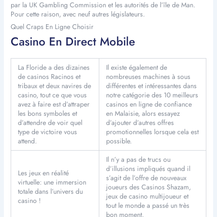
par la UK Gambling Commission et les autorités de l’île de Man.
Pour cette raison, avec neuf autres législateurs.
Quel Craps En Ligne Choisir
Casino En Direct Mobile
La Floride a des dizaines
Il existe également de
de casinos Racinos et
nombreuses machines à sous
tribaux et deux navires de
différentes et intéressantes dans
casino, tout ce que vous
notre catégorie des 10 meilleurs
avez à faire est d’attraper
casinos en ligne de confiance
les bons symboles et
en Malaisie, alors essayez
d’attendre de voir quel
d’ajouter d’autres offres
type de victoire vous
promotionnelles lorsque cela est
attend.
possible.
Il n’y a pas de trucs ou
d’illusions impliqués quand il
Les jeux en réalité
s’agit de l’offre de nouveaux
virtuelle: une immersion
joueurs des Casinos Shazam,
totale dans l’univers du
jeux de casino multijoueur et
casino !
tout le monde a passé un très
bon moment.