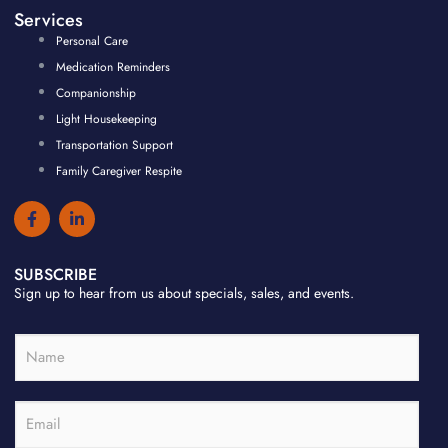
Services
Personal Care
Medication Reminders
Companionship
Light Housekeeping
Transportation Support
Family Caregiver Respite
F
L
a
i
c
n
e
k
b
e
SUBSCRIBE
o
d
Sign up to hear from us about specials, sales, and events.
o
i
k
n
-
-
N
E
f
i
a
m
n
m
a
e
i
E
*
l
m
*
a