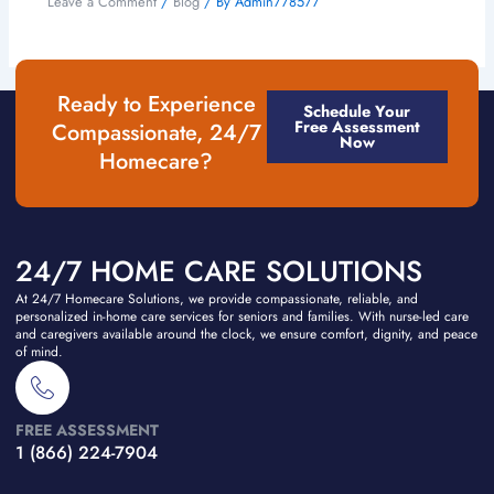
Leave a Comment
/
Blog
/ By
Admin778577
Ready to Experience
Schedule Your
Free Assessment
Compassionate, 24/7
Now
Homecare?
24/7 HOME CARE SOLUTIONS
At 24/7 Homecare Solutions, we provide compassionate, reliable, and
personalized in-home care services for seniors and families. With nurse-led care
and caregivers available around the clock, we ensure comfort, dignity, and peace
of mind.
FREE ASSESSMENT
1 (866) 224-7904